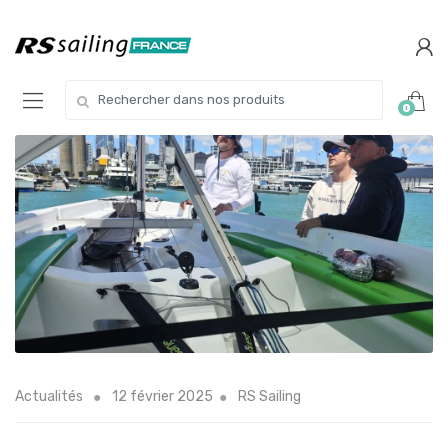
Skip
Skip
to
to
navigation
content
Search
0
for:
Actualités
12 février 2025
RS Sailing