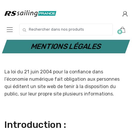
Skip
Skip
to
to
navigation
content
Search
0
for:
MENTIONS LÉGALES
La loi du 21 juin 2004 pour la confiance dans
l’économie numérique fait obligation aux personnes
qui éditent un site web de tenir à la disposition du
public, sur leur propre site plusieurs informations.
Introduction :