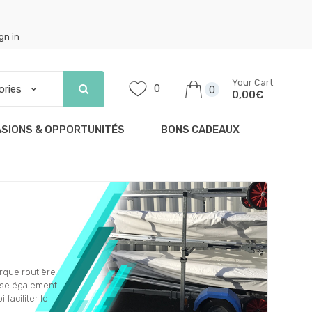
gn in
Your Cart
0
0
0,00€
SIONS & OPPORTUNITÉS
BONS CADEAUX
rque routière
ose également
faciliter le