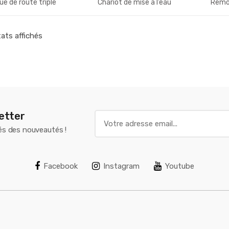
e de route triple
Chariot de mise à l’eau
Remor
tats affichés
letter
és des nouveautés !
Facebook
Instagram
Youtube