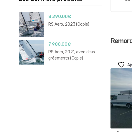
8 290,00
€
RS Aero, 2023 (Copie)
Remor
7 900,00
€
RS Aero, 2021, avec deux
gréements (Copie)
Aj