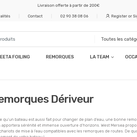
Livraison offerte à partir de 200€
alités
Contact
02 90 38 08 06
Register or Si
EETA FOILING
REMORQUES
LA TEAM
OCCA
emorques Dériveur
e qu’un bateau est aussi fait pour changer de plan d’eau, une bonne remo
 apportera sérénité et immense ouverture d’horizons. West Mersea prop
chariots de mise à l’eau compatibles avec les remorques de routes. De quoi 
ement de votre bateau !