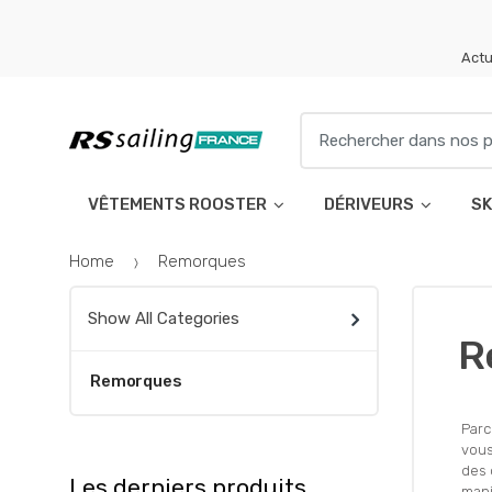
Skip
Skip
to
to
Actu
navigation
content
Search
for:
VÊTEMENTS ROOSTER
DÉRIVEURS
SK
Home
Remorques
Show All Categories
R
Remorques
Parc
vous
des 
Les derniers produits
mani