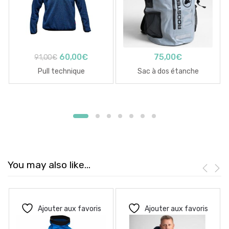
Le
Le
60,00
€
75,00
€
91,00
€
prix
prix
Pull technique
Sac à dos étanche
initial
actuel
était :
est :
91,00€.
60,00€.
You may also like…
Ajouter aux favoris
Ajouter aux favoris