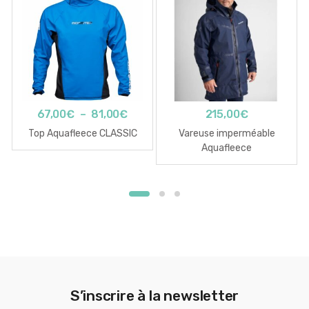
Plage
67,00
€
–
81,00
€
215,00
€
de
Top Aquafleece CLASSIC
Vareuse imperméable
prix :
Aquafleece
67,00€
à
81,00€
S’inscrire à la newsletter