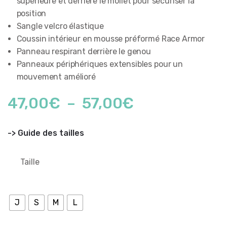
supérieure et derrière le mollet pour sécuriser la
position
Sangle velcro élastique
Coussin intérieur en mousse préformé Race Armor
Panneau respirant derrière le genou
Panneaux périphériques extensibles pour un
mouvement amélioré
Plage
47,00
€
–
57,00
€
de
-> Guide des tailles
prix :
Taille
47,00€
à
J
S
M
L
57,00€