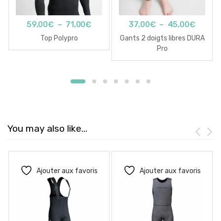
Plage
Plage
59,00
€
–
71,00
€
37,00
€
–
45,00
€
de
de
Top Polypro
Gants 2 doigts libres DURA
prix :
prix :
Pro
59,00€
37,00
à
à
71,00€
45,00
You may also like…
Ajouter aux favoris
Ajouter aux favoris