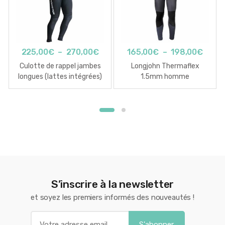
Plage
Plage
225,00
€
–
270,00
€
165,00
€
–
198,00
€
de
de
Culotte de rappel jambes
Longjohn Thermaflex
prix :
prix :
longues (lattes intégrées)
1.5mm homme
225,00€
165,0
à
à
270,00€
198,
S’inscrire à la newsletter
et soyez les premiers informés des nouveautés !